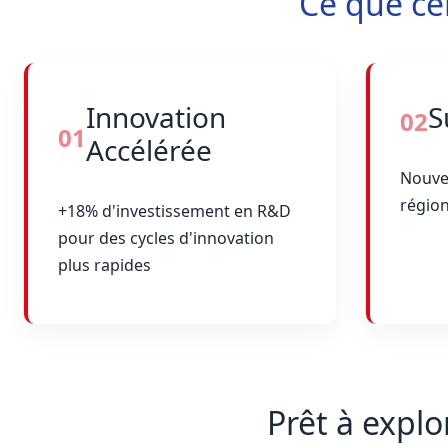
Ce que ce
Innovation
S
02
01
Accélérée
Nouve
région
+18% d'investissement en R&D
pour des cycles d'innovation
plus rapides
Prêt à explo