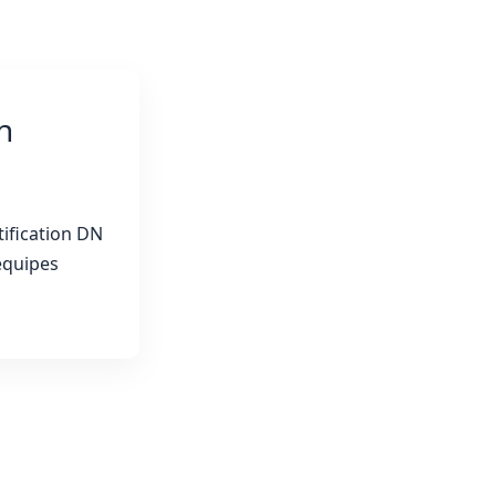
n
ification DN
équipes