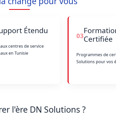
la change pour vous
upport Étendu
Formatio
03
Certifiée
aux centres de service
aux en Tunisie
Programmes de cert
Solutions pour vos 
rer l'ère DN Solutions ?