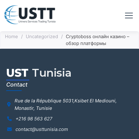
Home
/
Uncategorized
/
Cryptoboss онлайн казино –
обзор платформы
UST
Tunisia
Contact
Rue de la République 5031,Ksibet El Mediouni,
Monastir, Tunisie
+216 98 563 627
contact@usttunisia.com