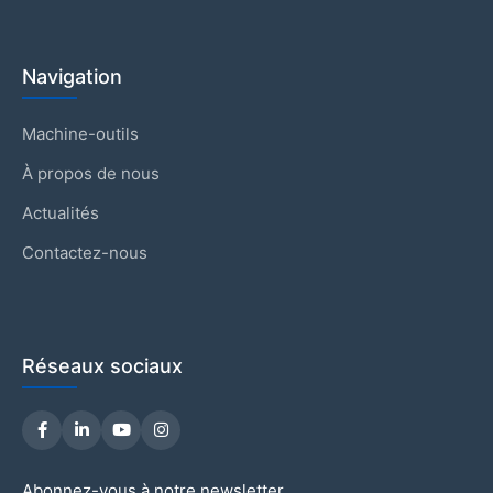
Navigation
Machine-outils
À propos de nous
Actualités
Contactez-nous
Réseaux sociaux
Abonnez-vous à notre newsletter