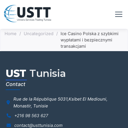
Home
/
Uncategorized
/
Ice Casino Polska z szybkimi
wypłatami i bezpiecznymi
transakcjami
UST
Tunisia
Contact
Rue de la République 5031,Ksibet El Mediouni,
Monastir, Tunisie
+216 98 563 627
contact@usttunisia.com