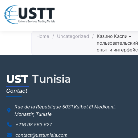
Home
/
Uncategorized
/
Казино Каспи –
пользовательский
опыт и интерфейс
UST
Tunisia
Contact
Rue de la République 5031,Ksibet El Mediouni,
Monastir, Tunisie
+216 98 563 627
contact@usttunisia.com