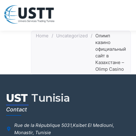
Home
/
Uncategorized
/
Олимп
казино
официальный
сайт в
Казахстане –
Olimp Casino
UST
Tunisia
Contact
Rue de la République 5031,Ksibet El Mediouni,
Monastir, Tunisie