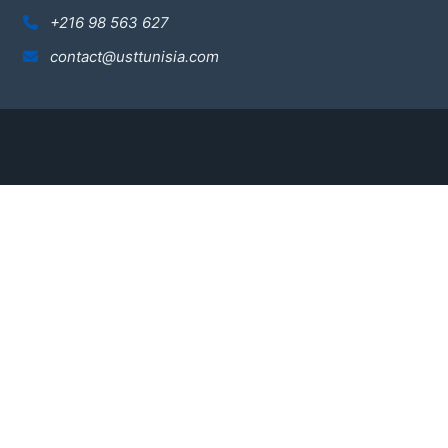
+216 98 563 627
contact@usttunisia.com