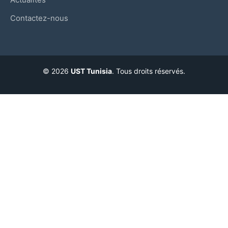
Contactez-nous
© 2026
UST Tunisia
. Tous droits réservés.